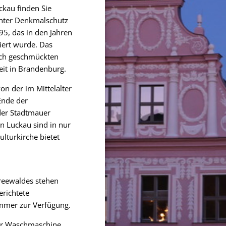
ckau finden Sie
nter Denkmalschutz
5, das in den Jahren
ert wurde. Das
ich geschmückten
eit in Brandenburg.
von der im Mittelalter
Ende der
der Stadtmauer
n Luckau sind in nur
ulturkirche bietet
reewaldes stehen
erichtete
mmer zur Verfügung.
ner Waschmaschine