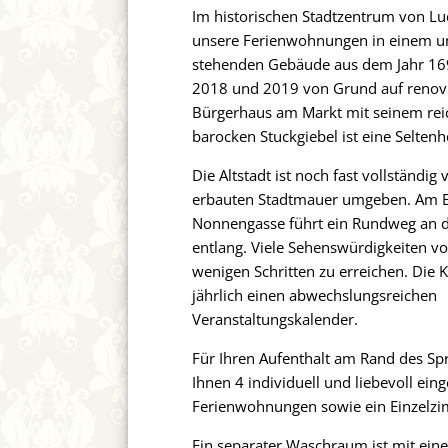
Im historischen Stadtzentrum von Lu
unsere Ferienwohnungen in einem u
stehenden Gebäude aus dem Jahr 169
2018 und 2019 von Grund auf renovi
Bürgerhaus am Markt mit seinem re
barocken Stuckgiebel ist eine Seltenh
Die Altstadt ist noch fast vollständig 
erbauten Stadtmauer umgeben. Am 
Nonnengasse führt ein Rundweg an 
entlang. Viele Sehenswürdigkeiten vo
wenigen Schritten zu erreichen. Die K
jährlich einen abwechslungsreichen
Veranstaltungskalender.
Für Ihren Aufenthalt am Rand des Sp
Ihnen 4 individuell und liebevoll eing
Ferienwohnungen sowie ein Einzelzi
Ein separater Waschraum ist mit ei