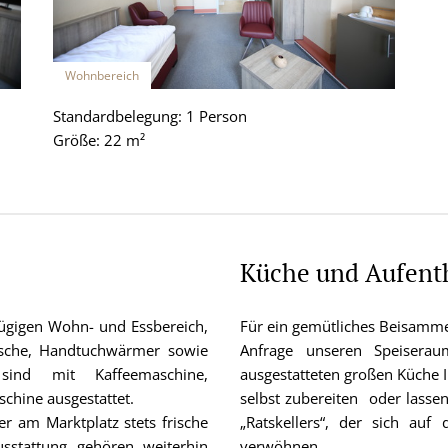
Wohnbereich
Standardbelegung: 1 Person
Größe: 22 m²
Küche und Aufent
ügigen Wohn- und Essbereich,
Für ein gemütliches Beisamme
sche, Handtuchwärmer sowie
Anfrage unseren Speisera
ind mit Kaffeemaschine,
ausgestatteten großen Küche 
chine ausgestattet.
selbst zubereiten oder lassen
r am Marktplatz stets frische
„Ratskellers“, der sich auf
stattung gehören weiterhin
verwöhnen.